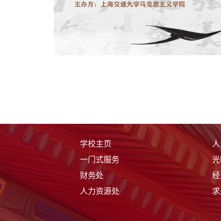
学校主页
人
一门式服务
光
财务处
经
人力资源处
求