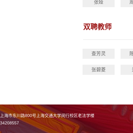
张娅
双聘教师
查芳灵
张碧菱
上海市东川路800号上海交通大学闵行校区老法学楼
34208557