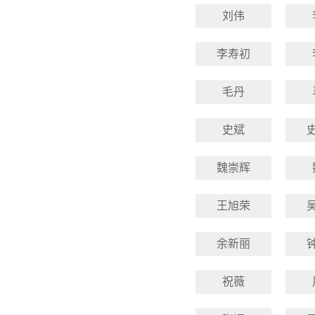
刘伟
李寿初
毛丹
史斌
魏崇辉
王旭荣
余新丽
祝薇