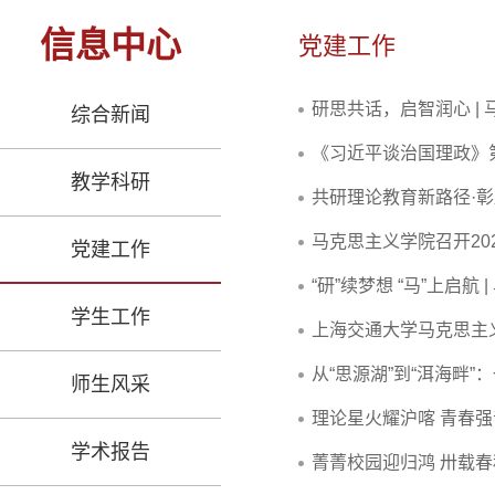
信息中心
党建工作
研思共话，启智润心 |
综合新闻
《习近平谈治国理政》
教学科研
共研理论教育新路径·
马克思主义学院召开20
党建工作
“研”续梦想 “马”上启
学生工作
上海交通大学马克思主
从“思源湖”到“洱海畔
师生风采
理论星火耀沪喀 青春强
学术报告
菁菁校园迎归鸿 卅载春